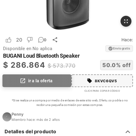
20
Hace:
0
Disponible en
No aplica
Envío gratis
BUGANI Loud Bluetooth Speaker
$
286.864
50.0
% off
$
573.770
ir a la oferta
8KVC6QV5
CLICK PARA COPIAR CÓDIGO
*Si se realiza una compra por medio de enlaces de este sitio web, Ofertu.co podría o no
recibir una pequeña comisión por estas compras.
Penny
Miembro hace:
más de 2 años
Detalles del producto