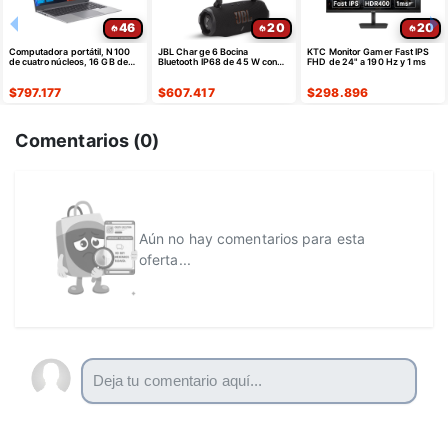
46
20
20
Computadora portátil, N100
JBL Charge 6 Bocina
KTC Monitor Gamer Fast IPS
de cuatro núcleos, 16 GB de
Bluetooth IP68 de 45 W con
FHD de 24" a 190 Hz y 1 ms
DDR5 y SSD NVMe de 512 GB
Funda Rígida
| 15,6"
$
797.177
$
607.417
$
298.896
Comentarios (
0
)
Aún no hay comentarios para esta
oferta...