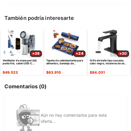
También podría interesarte
26
24
20
Ventilador de mano portátil,
Tapete de calentamiento para
Grifo de baño tipo cascada,
punto frío, cable USB-C
alimentos, bandeja de
color negro, moderno de un
retráctil
calentamiento eléctrica de
solo agujero
silicona
$
49.523
$
63.910
$
84.051
Comentarios (
0
)
Aún no hay comentarios para esta
oferta...