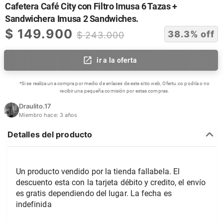
Cafetera Café City con Filtro Imusa 6 Tazas +
Sandwichera Imusa 2 Sandwiches.
$
149.900
38.3
% off
$
243.000
ir a la oferta
*Si se realiza una compra por medio de enlaces de este sitio web, Ofertu.co podría o no
recibir una pequeña comisión por estas compras.
Draulito.17
Miembro hace:
3 años
Detalles del producto
Un producto vendido por la tienda fallabela. El 
descuento esta con la tarjeta débito y credito, el envío 
es gratis dependiendo del lugar. La fecha es 
indefinida