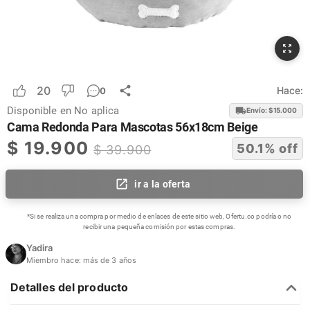
20
Hace:
0
Disponible en
No aplica
Envío: $
15.000
Cama Redonda Para Mascotas 56x18cm Beige
$
19.900
50.1
% off
$
39.900
ir a la oferta
*Si se realiza una compra por medio de enlaces de este sitio web, Ofertu.co podría o no
recibir una pequeña comisión por estas compras.
Yadira
Miembro hace:
más de 3 años
Detalles del producto