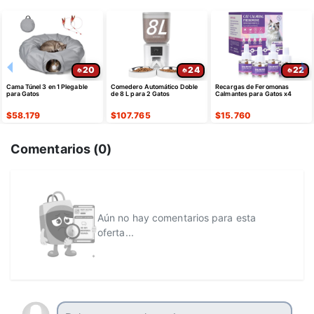
20
24
22
Cama Túnel 3 en 1 Plegable
Comedero Automático Doble
Recargas de Feromonas
para Gatos
de 8 L para 2 Gatos
Calmantes para Gatos x4
$
58.179
$
107.765
$
15.760
Comentarios (
0
)
Aún no hay comentarios para esta
oferta...