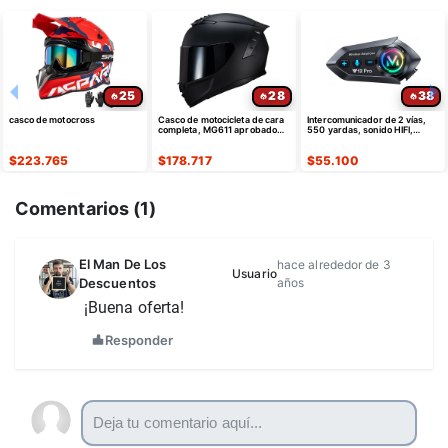
25
28
38
casco de motocross
Casco de motocicleta de cara
Intercomunicador de 2 vías,
completa, MG611 aprobado
550 yardas, sonido HIFI,
por DOT
cancelación de ruido
$
223.765
$
178.717
$
55.100
Comentarios (
1
)
El Man De Los
hace alrededor de 3
Usuario
Descuentos
años
¡Buena oferta!
Responder