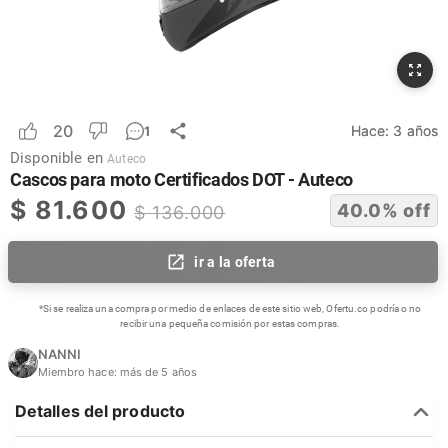
20
Hace:
3 años
1
Disponible en
Auteco
Cascos para moto Certificados DOT - Auteco
$
81.600
40.0
% off
$
136.000
ir a la oferta
*Si se realiza una compra por medio de enlaces de este sitio web, Ofertu.co podría o no
recibir una pequeña comisión por estas compras.
NANNI
Miembro hace:
más de 5 años
Detalles del producto