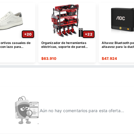
20
22
ortivos casuales de
Organizador de herramientas
Altavoz Bluetooth por
 con lazo para
eléctricas, soporte de pared
altaavoz para la duc
para taladro de 4 capas
con emparejamiento 
$
63.910
$
47.924
Aún no hay comentarios para esta oferta...