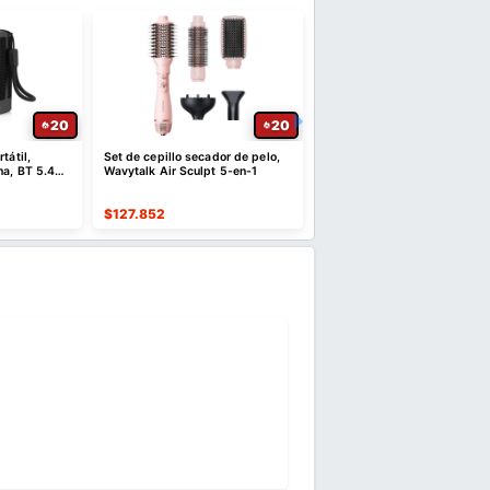
20
20
tátil,
Set de cepillo secador de pelo,
Kit de iniciación de difusor
ha, BT 5.4
Wavytalk Air Sculpt 5-en-1
aroma sin agua, cobertura 
estéreo
1000 pies cuadrados
$
127.852
$
179.005