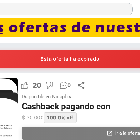
Esta oferta ha expirado
20
0
Disponible en
No aplica
Cashback pagando con
$
30.000
100.0
% off
ir a la ofert