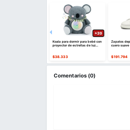
20
20
eador de manos
Koala para dormir para bebé con
Zapatos dep
brico con calor y
proyector de estrellas de luz
cuero suave
sión para artritis
nocturna
hombre
.267
$
38.333
$
191.794
Comentarios (
0
)