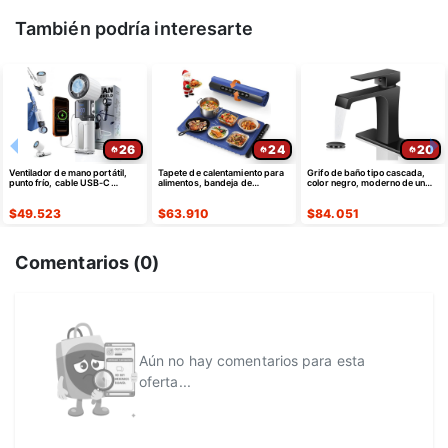
También podría interesarte
26
24
20
Ventilador de mano portátil,
Tapete de calentamiento para
Grifo de baño tipo cascada,
punto frío, cable USB-C
alimentos, bandeja de
color negro, moderno de un
retráctil
calentamiento eléctrica de
solo agujero
silicona
$
49.523
$
63.910
$
84.051
Comentarios (
0
)
Aún no hay comentarios para esta
oferta...