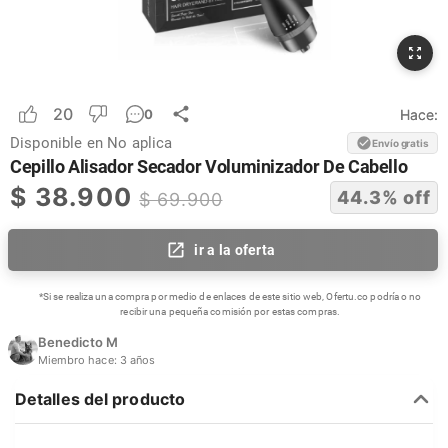
20
Hace:
0
Disponible en
No aplica
Envío gratis
Cepillo Alisador Secador Voluminizador De Cabello
$
38.900
44.3
% off
$
69.900
ir a la oferta
*Si se realiza una compra por medio de enlaces de este sitio web, Ofertu.co podría o no
recibir una pequeña comisión por estas compras.
Benedicto M
Miembro hace:
3 años
Detalles del producto