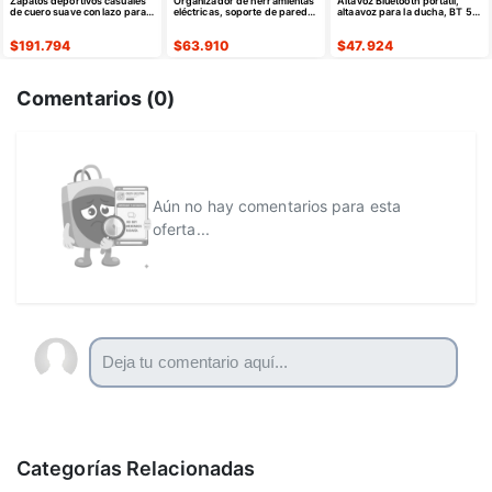
Zapatos deportivos casuales
Organizador de herramientas
Altavoz Bluetooth portátil,
de cuero suave con lazo para
eléctricas, soporte de pared
altaavoz para la ducha, BT 5.4
hombre
para taladro de 4 capas
con emparejamiento estéreo
$
191.794
$
63.910
$
47.924
Comentarios (
0
)
Aún no hay comentarios para esta
oferta...
Categorías Relacionadas