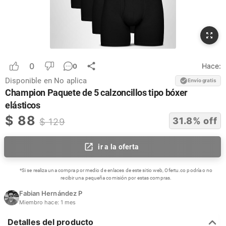
0
Hace:
0
Disponible en
No aplica
Envío gratis
Champion Paquete de 5 calzoncillos tipo bóxer
elásticos
$
88
31.8
% off
$
129
ir a la oferta
*Si se realiza una compra por medio de enlaces de este sitio web, Ofertu.co podría o no
recibir una pequeña comisión por estas compras.
Fabian Hernández P
Miembro hace:
1 mes
Detalles del producto