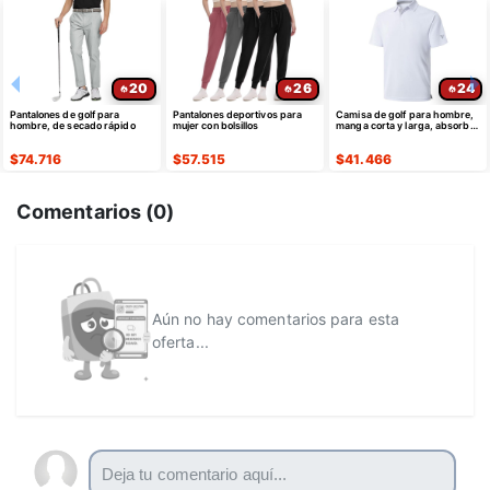
20
26
24
Pantalones de golf para
Pantalones deportivos para
Camisa de golf para hombre,
hombre, de secado rápido
mujer con bolsillos
manga corta y larga, absorbe
la humedad
$
74.716
$
57.515
$
41.466
Comentarios (
0
)
Aún no hay comentarios para esta
oferta...