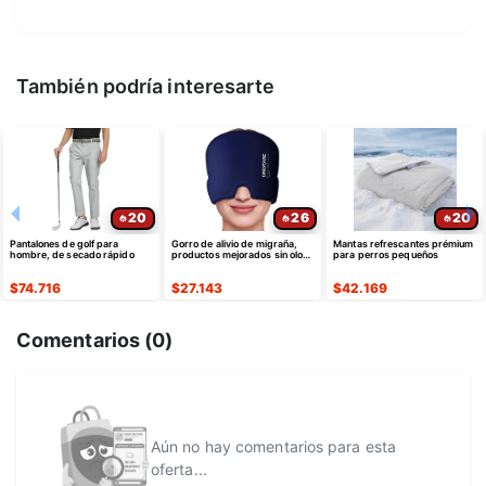
También podría interesarte
20
26
20
Pantalones de golf para
Gorro de alivio de migraña,
Mantas refrescantes prémium
hombre, de secado rápido
productos mejorados sin olor
para perros pequeños
de máscara gorro
$
74.716
$
27.143
$
42.169
Comentarios (
0
)
Aún no hay comentarios para esta
oferta...