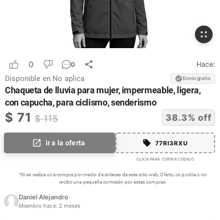
0
Hace:
0
Disponible en
No aplica
Envío gratis
Chaqueta de lluvia para mujer, impermeable, ligera,
con capucha, para ciclismo, senderismo
$
71
38.3
% off
$
115
ir a la oferta
77RI3RXU
CLICK PARA COPIAR CÓDIGO
*Si se realiza una compra por medio de enlaces de este sitio web, Ofertu.co podría o no
recibir una pequeña comisión por estas compras.
Daniel Alejandro
Miembro hace:
2 meses