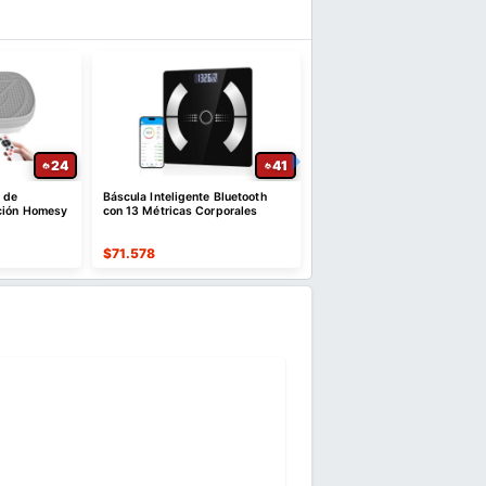
24
41
o de
Báscula Inteligente Bluetooth
Cinturón para correr para
ción Homesy
con 13 Métricas Corporales
mujeres y hombres: cintur
para correr ultraligeros y
delgado
$
71.578
$
22.605