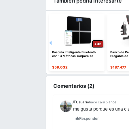
También podría interesarte
34
32
 de Pesas Ajustable 84
Báscula Inteligente Bluetooth
Banco de Pe
iones, Soporta 375 kg
con 13 Métricas Corporales
Plegable de
.115
$
59.032
$
187.477
Comentarios (
2
)
JF
Usuario
hace casi 5 años
me gusta porque es una clas
Responder