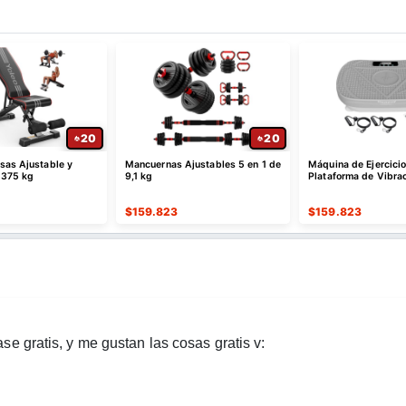
20
20
sas Ajustable y
Mancuernas Ajustables 5 en 1 de
Máquina de Ejercici
 375 kg
9,1 kg
Plataforma de Vibra
$
159.823
$
159.823
e gratis, y me gustan las cosas gratis v: