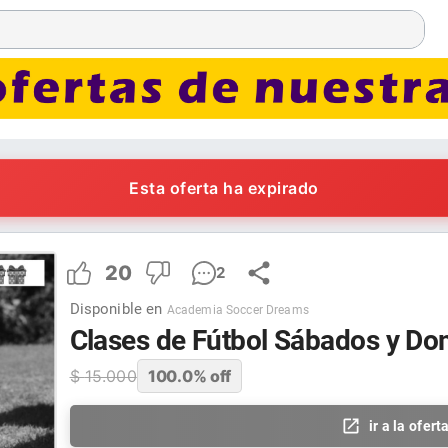
Esta oferta ha expirado
20
2
Disponible en
Academia Soccer Dreams
Clases de Fútbol Sábados y D
$
15.000
100.0
% off
ir a la ofert