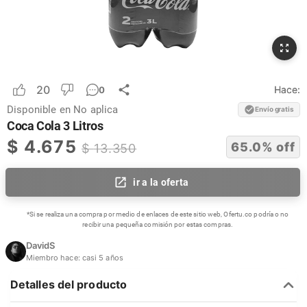
20
Hace:
0
Disponible en
No aplica
Envío gratis
Coca Cola 3 Litros
$
4.675
65.0
% off
$
13.350
ir a la oferta
*Si se realiza una compra por medio de enlaces de este sitio web, Ofertu.co podría o no
recibir una pequeña comisión por estas compras.
DavidS
Miembro hace:
casi 5 años
Detalles del producto