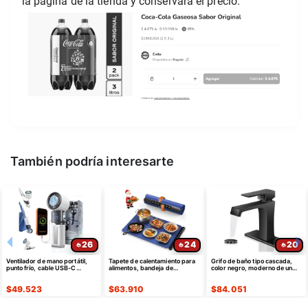
la pagina de la tienda y conservará el precio.
También podría interesarte
26
24
20
Ventilador de mano portátil,
Tapete de calentamiento para
Grifo de baño tipo cascada,
punto frío, cable USB-C
alimentos, bandeja de
color negro, moderno de un
retráctil
calentamiento eléctrica de
solo agujero
silicona
$
49.523
$
63.910
$
84.051