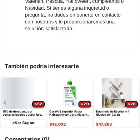
Valentín, Pascua, Halloween, cumpleaños o 
Navidad. Si tienes alguna inquietud o 
pregunta, no dudes en ponerte en contacto 
con nosotros y te proporcionaremos una 
solución satisfactoria.
También podría interesarte
52
20
20
15% de descuento por
CeraVe Limpiador Facial
Estantería de Escritorio 4
compras iguales o superiores
Hidratante con Ceramidas y
Niveles con Cajón
a $35 USD máximo $10 USD
Ácido Hialurónico
de dto
Ver Cupón
$
42.092
$
47.263
Comentarios (
0
)