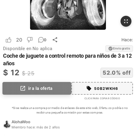
20
Hace:
0
Disponible en
No aplica
Envío gratis
Coche de juguete a control remoto para niños de 3 a 12
años
$
12
52.0
% off
$
25
ir a la oferta
50B2WKH6
CLICK PARA COPIAR CÓDIGO
*Si se realiza una compra por medio de enlaces de este sitio web, Ofertu.co podría o no
recibir una pequeña comisión por estas compras.
AlohaWoo
Miembro hace:
más de 2 años