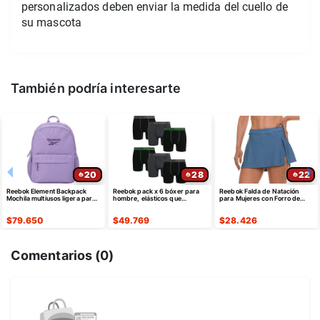
personalizados deben enviar la medida del cuello de
su mascota
También podría interesarte
20
28
22
Reebok Element Backpack
Reebok pack x 6 bóxer para
Reebok Falda de Natación
Mochila multiusos ligera para
hombre, elásticos que
para Mujeres con Forro de
uso diario
absorben la humedad
Shorts
$
79.650
$
49.769
$
28.426
Comentarios (
0
)