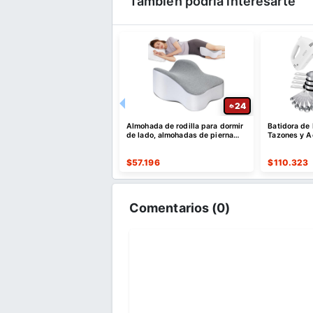
También podría interesarte
22
24
dora inteligente con
Almohada de rodilla para dormir
Batidora de
la táctil de 2 rebanadas
de lado, almohadas de pierna
Tazones y A
para ciática
881
$
57.196
$
110.323
Comentarios (
0
)