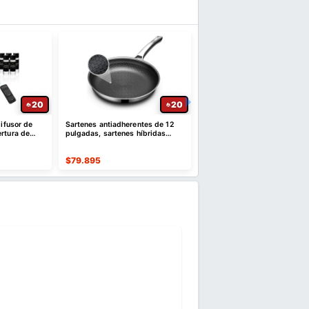
20
20
difusor de
Sartenes antiadherentes de 12
15% de descuento por com
rtura de
pulgadas, sartenes híbridas
iguales o superiores a $3
s
antiadherentes
máximo $10 USD de dto
Ver Cupón
$
79.895