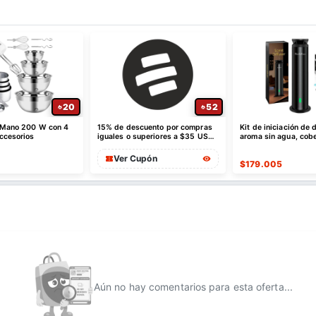
20
52
 Mano 200 W con 4
15% de descuento por compras
Kit de iniciación de 
ccesorios
iguales o superiores a $35 USD
aroma sin agua, cobe
máximo $10 USD de dto
1000 pies cuadrado
Ver Cupón
$
179.005
Aún no hay comentarios para esta oferta...