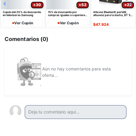
30
52
22
Cupón del 20% de descuento
15% de descuento por
Altavoz Bluetooth portátil,
en televisores Samsung
compras iguales o superiores
altaavoz para la ducha, BT 5.4
a $35 USD máximo $10 USD
con emparejamiento estéreo
de dto
Ver Cupón
Ver Cupón
$
47.924
Comentarios (
0
)
Aún no hay comentarios para esta
oferta...