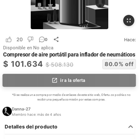
20
Hace:
0
Disponible en
No aplica
Compresor de aire portátil para inflador de neumáticos
$
101.634
80.0
% off
$
508.130
ir a la oferta
*Si se realiza una compra por medio de enlaces de este sitio web, Ofertu.co podría o no
recibir una pequeña comisión por estas compras.
Danna-27
Miembro hace:
más de 4 años
Detalles del producto