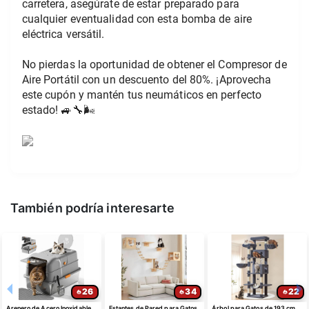
carretera, asegúrate de estar preparado para 
cualquier eventualidad con esta bomba de aire 
eléctrica versátil.
No pierdas la oportunidad de obtener el Compresor de 
Aire Portátil con un descuento del 80%. ¡Aprovecha 
este cupón y mantén tus neumáticos en perfecto 
estado! 🚙🔧🌬️
También podría interesarte
26
34
22
Arenero de Acero Inoxidable
Estantes de Pared para Gatos
Árbol para Gatos de 193 cm