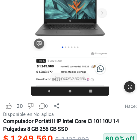
20
Hace:
0
Disponible en
No aplica
Computador Portátil HP Intel Core i3 10110U 14
Pulgadas 8 GB 256 GB SSD
$
1.249.560
60.0
% off
$
3.123.900