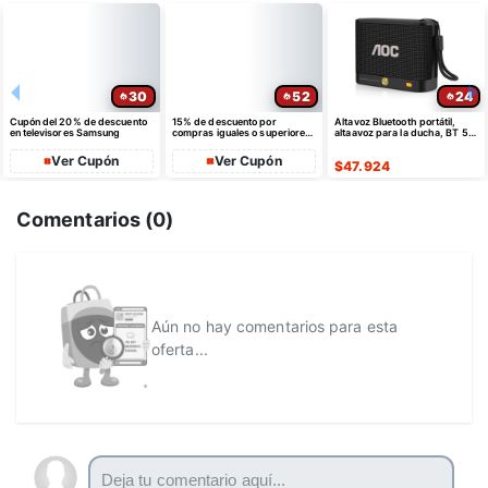
30
52
24
Cupón del 20% de descuento
15% de descuento por
Altavoz Bluetooth portátil,
en televisores Samsung
compras iguales o superiores
altaavoz para la ducha, BT 5.4
a $35 USD máximo $10 USD
con emparejamiento estéreo
de dto
Ver Cupón
Ver Cupón
$
47.924
Comentarios (
0
)
Aún no hay comentarios para esta
oferta...