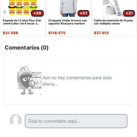
20
21
21
Paquete de 12 latas Play-Doh
Chaqueta Under Armour con
Cable de extensión de 10 pies
Jewel Colors de 4 onzas a
capucha Rival para hombre
con múltiples tomas
granel
$
31.588
$
118.575
$
37.912
Comentarios (
0
)
Aún no hay comentarios para esta
oferta...