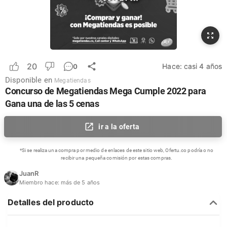
20
Hace:
casi 4 años
0
Disponible en
Megatiendas
Concurso de Megatiendas Mega Cumple 2022 para
Gana una de las 5 cenas
ir a la oferta
*Si se realiza una compra por medio de enlaces de este sitio web, Ofertu.co podría o no
recibir una pequeña comisión por estas compras.
JuanR
Miembro hace:
más de 5 años
Detalles del producto