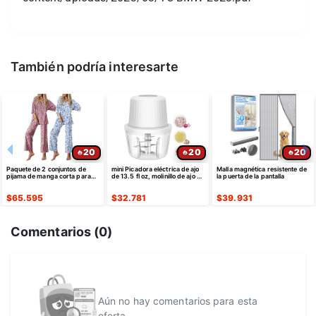
También podría interesarte
20
20
20
Paquete de 2 conjuntos de
mini Picadora eléctrica de ajo
Malla magnética resistente de
pijama de manga corta para
de 13.5 fl oz, molinillo de ajo de
la puerta de la pantalla
mujer
6 cuchillas
$
65.595
$
32.781
$
39.931
Comentarios (
0
)
Aún no hay comentarios para esta
oferta...