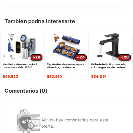
También podría interesarte
26
24
20
Ventilador de mano portátil,
Tapete de calentamiento para
Grifo de baño tipo cascada,
punto frío, cable USB-C
alimentos, bandeja de
color negro, moderno de un
retráctil
calentamiento eléctrica de
solo agujero
silicona
$
49.523
$
63.910
$
84.051
Comentarios (
0
)
Aún no hay comentarios para esta
oferta...