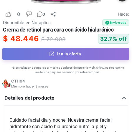
0
Hace:
0
Disponible en
No aplica
Envío gratis
Crema de retinol para cara con ácido hialurónico
$
48.446
32.7
% off
$
72.003
ir a la oferta
*Si se realiza una compra por medio de enlaces de este sitio web, Ofertu.co podría o no
recibir una pequeña comisión por estas compras.
CTH04
Miembro hace:
3 meses
Detalles del producto
Cuidado facial día y noche: Nuestra crema facial 
hidratante con ácido hialurónico nutre la piel y 