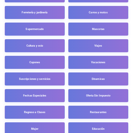
Ferretería y jardinería
Carros y motos
Supermercado
Mascotas
Cultura y ocio
Viajes
Cupones
Vacaciones
Suscripciones y servicios
Dinamicas
Fechas Especiales
Oferta Sin Impuesto
Regreso a Clases
Restaurantes
Mujer
Educación