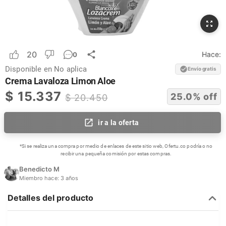
20
Hace:
0
Disponible en
No aplica
Envío gratis
Crema Lavaloza Limon Aloe
$
15.337
25.0
% off
$
20.450
ir a la oferta
*Si se realiza una compra por medio de enlaces de este sitio web, Ofertu.co podría o no
recibir una pequeña comisión por estas compras.
Benedicto M
Miembro hace:
3 años
Detalles del producto