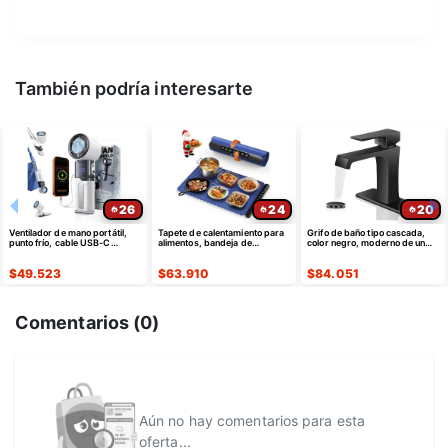
También podría interesarte
26
24
20
Ventilador de mano portátil,
Tapete de calentamiento para
Grifo de baño tipo cascada,
punto frío, cable USB-C
alimentos, bandeja de
color negro, moderno de un
retráctil
calentamiento eléctrica de
solo agujero
silicona
$
49.523
$
63.910
$
84.051
Comentarios (
0
)
Aún no hay comentarios para esta
oferta...