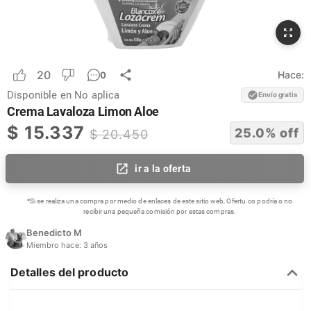
20
Hace:
0
Disponible en
No aplica
Envío gratis
Crema Lavaloza Limon Aloe
$
15.337
25.0
% off
$
20.450
ir a la oferta
*Si se realiza una compra por medio de enlaces de este sitio web, Ofertu.co podría o no
recibir una pequeña comisión por estas compras.
Benedicto M
Miembro hace:
3 años
Detalles del producto