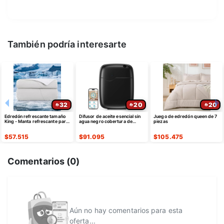
También podría interesarte
32
20
20
Edredón refrescante tamaño
Difusor de aceite esencial sin
Juego de edredón queen de 7
King - Manta refrescante para
agua negro cobertura de
piezas
personas que duermen con
3000 pies cuadrados
calor
$
57.515
$
91.095
$
105.475
Comentarios (
0
)
Aún no hay comentarios para esta
oferta...