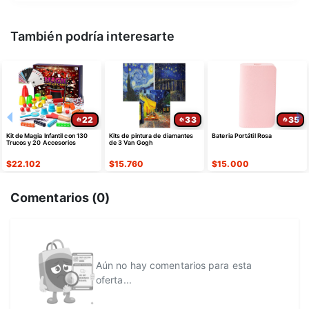
También podría interesarte
22
33
35
Kit de Magia Infantil con 130
Kits de pintura de diamantes
Bateria Portátil Rosa
Trucos y 20 Accesorios
de 3 Van Gogh
$
22.102
$
15.760
$
15.000
Comentarios (
0
)
Aún no hay comentarios para esta
oferta...