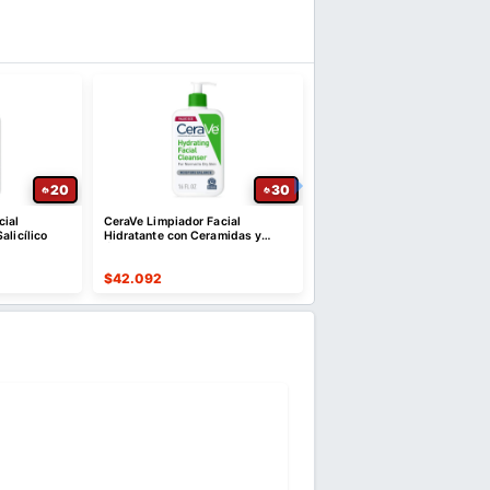
20
30
cial
CeraVe Limpiador Facial
Recortadora Corporal IPX7
alicílico
Hidratante con Ceramidas y
Luz LED
Ácido Hialurónico
$
42.092
$
37.804