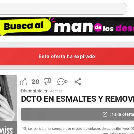
Esta oferta ha expirado
20
0
Disponible en
Admiss
DCTO EN ESMALTES Y REMOV
ir a la ofert
*Si se realiza una compra por medio de enlaces de este sitio web, O