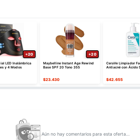
20
20
ial LED Inalámbrica
Maybelline Instant Age Rewind
CeraVe Limpiador Fa
es y 4 Modos
Base SPF 20 Tono 355
Antiacné con Ácido S
$
23.430
$
42.655
Aún no hay comentarios para esta oferta...