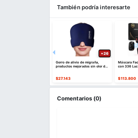
También podría interesarte
24
26
e brochas de maquillaje
Gorro de alivio de migraña,
Máscara Fac
profesional de 66 piezas
productos mejorados sin olor de
con 336 Luc
stuche sintético premium
máscara gorro
734
$
27.143
$
113.800
Comentarios (
0
)