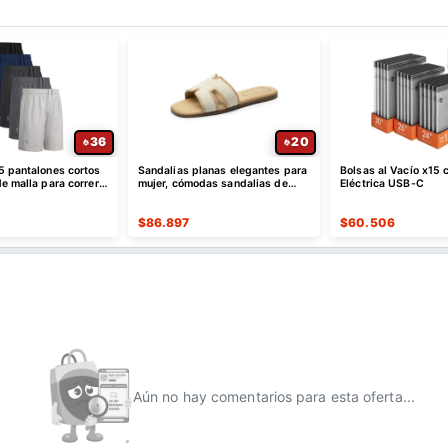
36
20
5 pantalones cortos
Sandalias planas elegantes para
Bolsas al Vacío x15
e malla para correr,
mujer, cómodas sandalias de
Eléctrica USB-C
ápido
cuero sin cordones
$
86.897
$
60.506
Aún no hay comentarios para esta oferta...