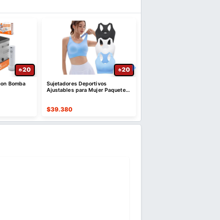
20
20
 con Bomba
Sujetadores Deportivos
Bolsa Impermeable 60 L IP
Ajustables para Mujer Paquete
con Transporte 4 en 1
de 3
$
39.380
$
94.558