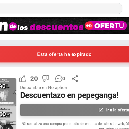
Esta oferta ha expirado
20
0
Disponible en
No aplica
Descuentazo en pepeganga!
ir a la ofert
*Si se realiza una compra por medio de enlaces de este sitio web, O