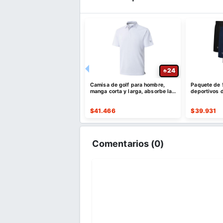
30
24
lones deportivos para
Camisa de golf para hombre,
Paquete de 
con bolsillos
manga corta y larga, absorbe la
deportivos d
humedad
de secado r
515
$
41.466
$
39.931
Comentarios (
0
)