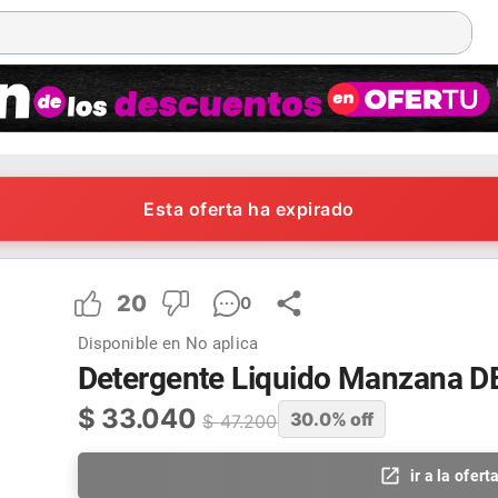
Esta oferta ha expirado
20
0
Disponible en
No aplica
Detergente Liquido Manzana 
$
33.040
30.0
% off
$
47.200
ir a la ofert