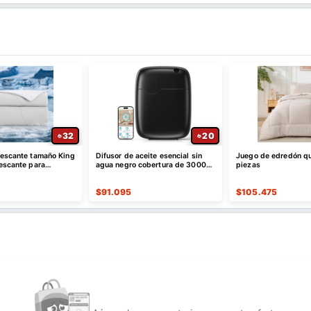
32
20
rescante tamaño King
Difusor de aceite esencial sin
Juego de edredón q
rescante para
agua negro cobertura de 3000
piezas
e duermen con calor
pies cuadrados
$
91.095
$
105.475