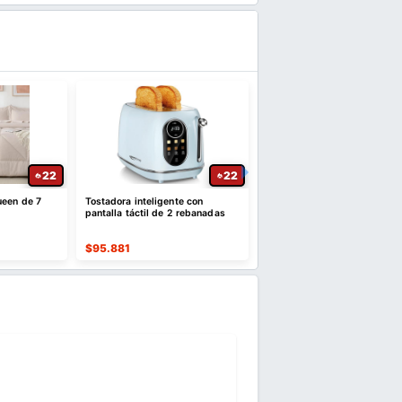
22
22
ueen de 7
Tostadora inteligente con
Almohada de rodilla para d
pantalla táctil de 2 rebanadas
de lado, almohadas de pie
para ciática
$
95.881
$
57.196