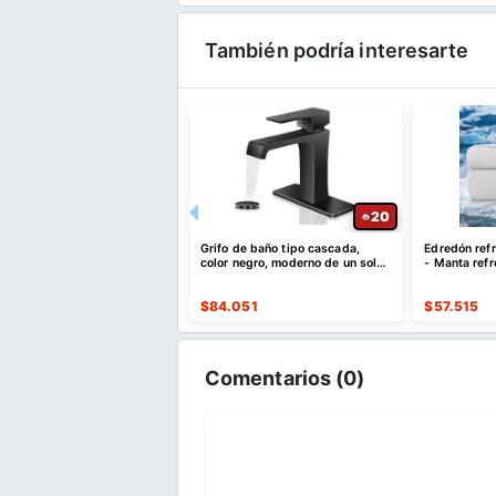
También podría interesarte
24
20
e de calentamiento para
Grifo de baño tipo cascada,
Edredón ref
ntos, bandeja de
color negro, moderno de un solo
- Manta ref
tamiento eléctrica de
agujero
personas qu
na
910
$
84.051
$
57.515
Comentarios (
0
)