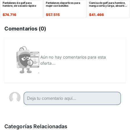
Pantalones de golf para
Pantalones deportivos para
Camisa de golf para hombre,
hombre, de secado rápido
mujer con bolsillos
manga corta y larga, absorbe
la humedad
$
74.716
$
57.515
$
41.466
Comentarios (
0
)
Aún no hay comentarios para esta
oferta...
Categorías Relacionadas