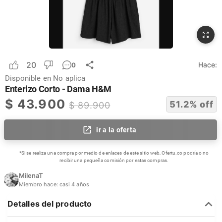
20
Hace:
0
Disponible en
No aplica
Enterizo Corto - Dama H&M
$
43.900
51.2
% off
$
89.900
ir a la oferta
*Si se realiza una compra por medio de enlaces de este sitio web, Ofertu.co podría o no
recibir una pequeña comisión por estas compras.
MilenaT
Miembro hace:
casi 4 años
Detalles del producto