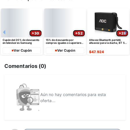
30
52
28
Cupón del 20% de descuento
15% de descuento por
Altavoz Bluetooth portátil,
en televisores Samsung
compras iguales o superiores
altaavoz para la ducha, BT 5.4
a $35 USD máximo $10 USD
con emparejamiento estéreo
de dto
Ver Cupón
Ver Cupón
$
47.924
Comentarios (
0
)
Aún no hay comentarios para esta
oferta...