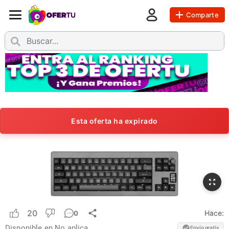
Comparte
Esta oferta ha expirado
20
Hace:
0
Disponible en
No aplica
Envío gratis