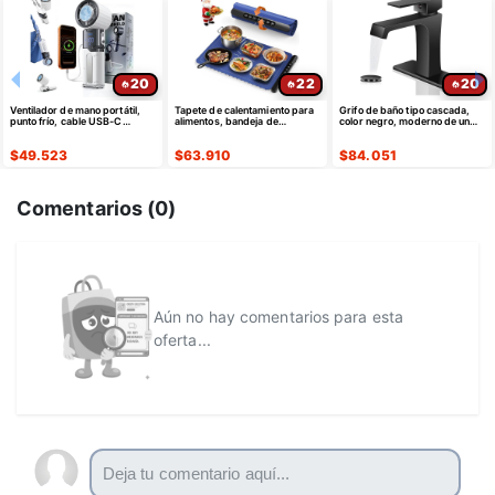
20
22
20
Ventilador de mano portátil,
Tapete de calentamiento para
Grifo de baño tipo cascada,
punto frío, cable USB-C
alimentos, bandeja de
color negro, moderno de un
retráctil
calentamiento eléctrica de
solo agujero
silicona
$
49.523
$
63.910
$
84.051
Comentarios (
0
)
Aún no hay comentarios para esta
oferta...