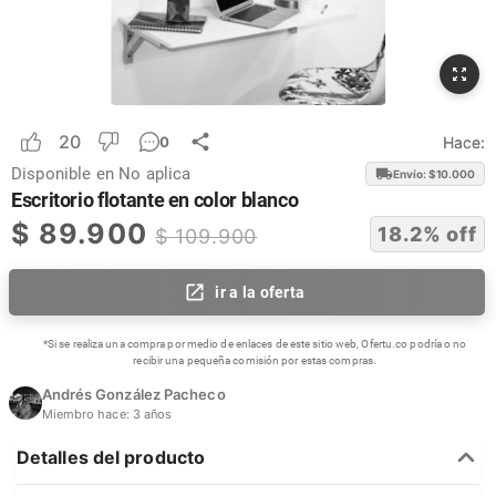
20
Hace:
0
Disponible en
No aplica
Envío: $
10.000
Escritorio flotante en color blanco
$
89.900
18.2
% off
$
109.900
ir a la oferta
*Si se realiza una compra por medio de enlaces de este sitio web, Ofertu.co podría o no
recibir una pequeña comisión por estas compras.
Andrés González Pacheco
Miembro hace:
3 años
Detalles del producto