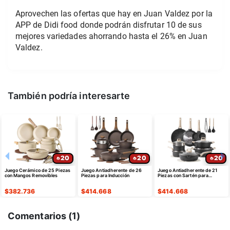
Aprovechen las ofertas que hay en Juan Valdez por la
APP de Didi food donde podrán disfrutar 10 de sus
mejores variedades ahorrando hasta el 26% en Juan
Valdez.
También podría interesarte
20
20
20
Juego Cerámico de 25 Piezas
Juego Antiadherente de 26
Juego Antiadherente de 21
con Mangos Removibles
Piezas para Inducción
Piezas con Sartén para
Huevos
$
382.736
$
414.668
$
414.668
Comentarios (
1
)