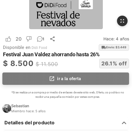
20
Hace:
4 años
1
Disponible en
Envío: $
3.449
Didi Food
Festival Juan Valdez ahorrando hasta 26%
$
8.500
26.1
% off
$
11.500
ir a la oferta
*Si se realiza una compra por medio de enlaces de este sitio web, Ofertu.co podría o no
recibir una pequeña comisión por estas compras.
Sebastian
Miembro hace:
5 años
Detalles del producto