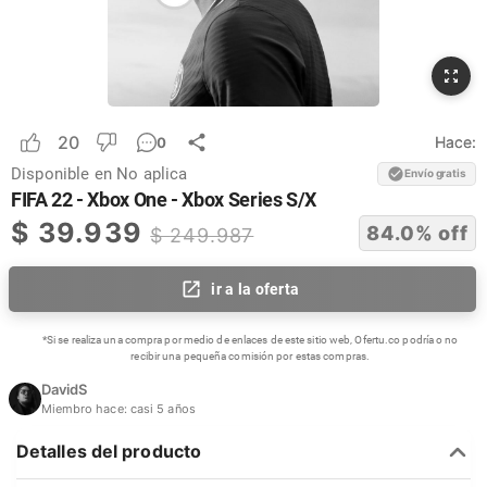
20
Hace:
0
Disponible en
No aplica
Envío gratis
FIFA 22 - Xbox One - Xbox Series S/X
$
39.939
84.0
% off
$
249.987
ir a la oferta
*Si se realiza una compra por medio de enlaces de este sitio web, Ofertu.co podría o no
recibir una pequeña comisión por estas compras.
DavidS
Miembro hace:
casi 5 años
Detalles del producto