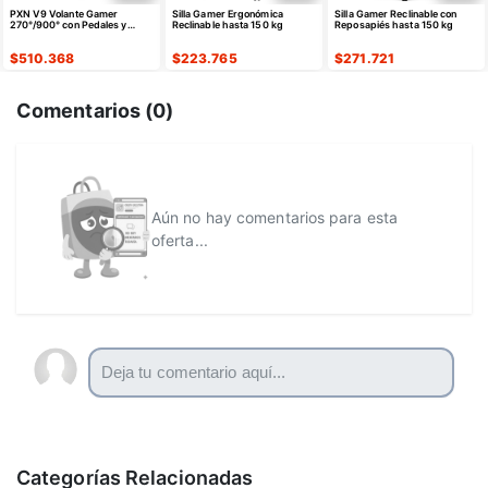
PXN V9 Volante Gamer
Silla Gamer Ergonómica
Silla Gamer Reclinable con
270°/900° con Pedales y
Reclinable hasta 150 kg
Reposapiés hasta 150 kg
Palanca
$
510.368
$
223.765
$
271.721
Comentarios (
0
)
Aún no hay comentarios para esta
oferta...
Categorías Relacionadas