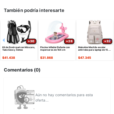
También podría interesarte
30
26
32
Kit de Esnórquel con Máscara,
Piscina Inflable Elefante con
Makukke Mochila escolar
Tubo Seco y Aletas
Aspersores de 164 cm
antirrobo para laptop de 15.6"
color gris - ¡Oferta
Relámpago!
$
41.438
$
31.868
$
47.345
Comentarios (
0
)
Aún no hay comentarios para esta
oferta...