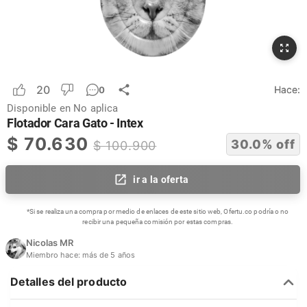
20
Hace:
0
Disponible en
No aplica
Flotador Cara Gato - Intex
$
70.630
30.0
% off
$
100.900
ir a la oferta
*Si se realiza una compra por medio de enlaces de este sitio web, Ofertu.co podría o no
recibir una pequeña comisión por estas compras.
Nicolas MR
Miembro hace:
más de 5 años
Detalles del producto