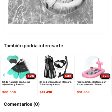
También podría interesarte
24
32
28
Kit de Natación con Aletas
Kit de Esnórquel con Máscara,
Piscina Inflable Elefante con
Ajustables y Paletas
Tubo Seco y Aletas
Aspersores de 164 cm
$
60.506
$
41.438
$
31.868
Comentarios (
0
)