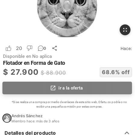
20
Hace:
0
Disponible en
No aplica
Flotador en Forma de Gato
$
27.900
68.6
% off
$
88.900
ir a la oferta
*Si se realiza una compra por medio de enlaces de este sitio web, Ofertu.co podría o no
recibir una pequeña comisión por estas compras.
Andrés Sánchez
Miembro hace:
más de 3 años
Detalles del producto