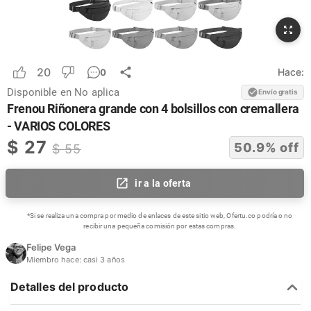
20
Hace:
0
Disponible en
No aplica
Envío gratis
Frenou Riñonera grande con 4 bolsillos con cremallera
- VARIOS COLORES
$
27
50.9
% off
$
55
ir a la oferta
*Si se realiza una compra por medio de enlaces de este sitio web, Ofertu.co podría o no
recibir una pequeña comisión por estas compras.
Felipe Vega
Miembro hace:
casi 3 años
Detalles del producto