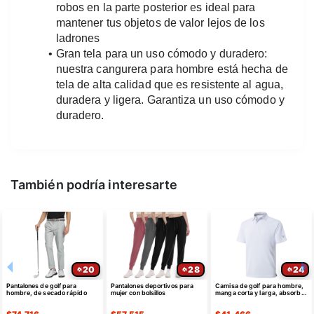
robos en la parte posterior es ideal para 
mantener tus objetos de valor lejos de los 
ladrones
Gran tela para un uso cómodo y duradero: 
nuestra cangurera para hombre está hecha de 
tela de alta calidad que es resistente al agua, 
duradera y ligera. Garantiza un uso cómodo y 
duradero.
También podría interesarte
20
28
24
Pantalones de golf para
Pantalones deportivos para
Camisa de golf para hombre,
hombre, de secado rápido
mujer con bolsillos
manga corta y larga, absorbe
la humedad