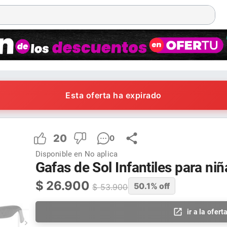
Esta oferta ha expirado
20
0
Disponible en
No aplica
Gafas de Sol Infantiles para ni
$
26.900
50.1
% off
$
53.900
ir a la ofert