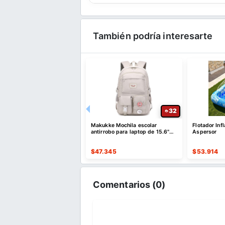
También podría interesarte
26
32
a Inflable Elefante con
Makukke Mochila escolar
Flotador Inf
sores de 164 cm
antirrobo para laptop de 15.6"
Aspersor
color gris - ¡Oferta Relámpago!
868
$
47.345
$
53.914
Comentarios (
0
)