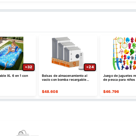
32
24
lable XL 6 en 1 con
Bolsas de almacenamiento al
Juego de juguetes 
vacío con bomba recargable
de pesca para niños
USB-C, paquete de 9 - ¡CUPÓN!
mesa de agua
$
48.608
$
46.796