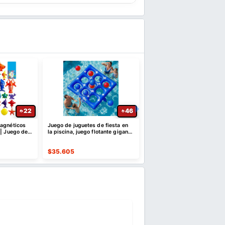
22
46
magnéticos
Juego de juguetes de fiesta en
Paquete de 9 bombas de 
 | Juego de
la piscina, juego flotante gigante
de dinosaurios con juguete
inflable de Tic Tac Toe
sorpresa en el interior para
$
35.605
$
48.383