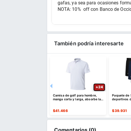
gafas, ya sea para ocasiones forma
NOTA: 10%  off con Banco de Occi
También podría interesarte
30
24
lones deportivos para
Camisa de golf para hombre,
Paquete de 
con bolsillos
manga corta y larga, absorbe la
deportivos d
humedad
de secado r
515
$
41.466
$
39.931
Comentarios (
0
)