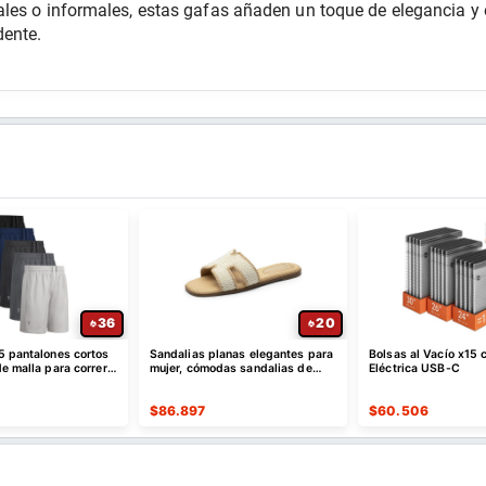
les o informales, estas gafas añaden un toque de elegancia y e
dente.
36
20
5 pantalones cortos
Sandalias planas elegantes para
Bolsas al Vacío x15
e malla para correr,
mujer, cómodas sandalias de
Eléctrica USB-C
ápido
cuero sin cordones
$
86.897
$
60.506