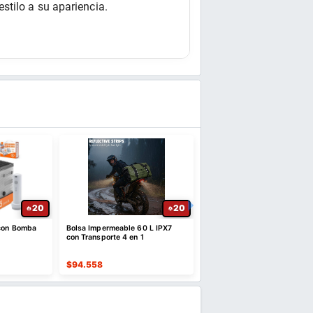
stilo a su apariencia.
20
20
 con Bomba
Bolsa Impermeable 60 L IPX7
Hanes EcoSmart Sudadera
con Transporte 4 en 1
Unisex con Capucha y Forr
Polar
$
94.558
$
25.224