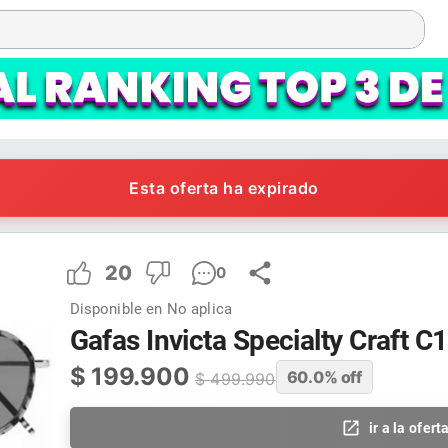
Esta oferta ha expirado
20
0
Disponible en
No aplica
Gafas Invicta Specialty Craft C
$
199.900
60.0
% off
$
499.990
ir a la ofert