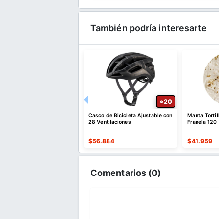
También podría interesarte
20
20
 de Toallas de Baño de
Casco de Bicicleta Ajustable con
Manta Torti
fibra 6 Piezas
28 Ventilaciones
Franela 120
141
$
56.884
$
41.959
Comentarios (
0
)