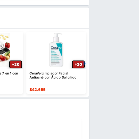
20
20
 7 en 1 con
CeraVe Limpiador Facial
Edredón Queen de Microfib
Antiacné con Ácido Salicílico
Rosa con 2 Fundas
$
42.655
$
55.303