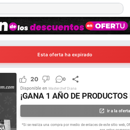
Esta oferta ha expirado
20
0
Disponible en
Masterchef Diana
¡GANA 1 AÑO DE PRODUCTOS 
ir a la ofert
*Si se realiza una compra por medio de enlaces de este sitio web, O