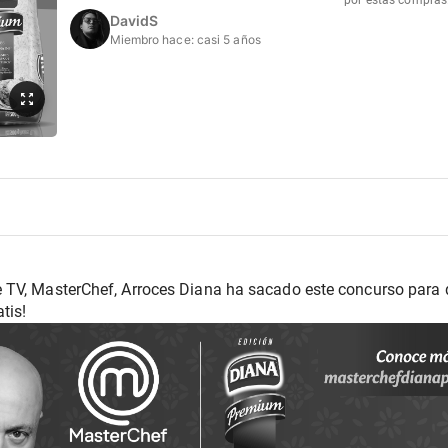
por estas compras
DavidS
Miembro hace:
casi 5 años
 TV, MasterChef, Arroces Diana ha sacado este concurso para 
tis!