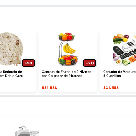
20
20
lla Redonda de
Canasta de Frutas de 2 Niveles
Cortador de Verduras
 cm Doble Cara
con Colgador de Plátanos
5 Cuchillas
$
31.588
$
31.588