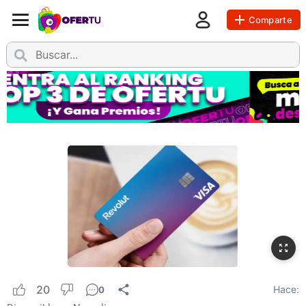
Comparte
20
Hace:
0