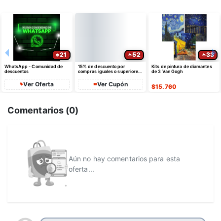
21
52
33
WhatsApp - Comunidad de
15% de descuento por
Kits de pintura de diamantes
descuentos
compras iguales o superiores
de 3 Van Gogh
a $35 USD máximo $10 USD
de dto
Ver Oferta
Ver Cupón
$
15.760
Comentarios (
0
)
Aún no hay comentarios para esta
oferta...