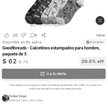
20
Hace:
0
Disponible en
No aplica
Envío gratis
Goodthreads - Calcetines estampados para hombre,
paquete de 5
$
62
20.5
% off
$
78
ir a la oferta
*Si se realiza una compra por medio de enlaces de este sitio web, Ofertu.co podría o no
recibir una pequeña comisión por estas compras.
Felipe Vega
Miembro hace:
casi 3 años