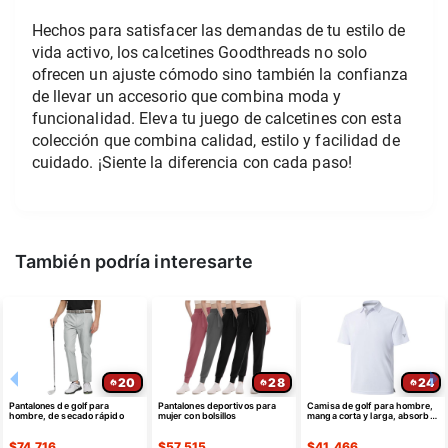
Hechos para satisfacer las demandas de tu estilo de 
vida activo, los calcetines Goodthreads no solo 
ofrecen un ajuste cómodo sino también la confianza 
de llevar un accesorio que combina moda y 
funcionalidad. Eleva tu juego de calcetines con esta 
colección que combina calidad, estilo y facilidad de 
cuidado. ¡Siente la diferencia con cada paso!
También podría interesarte
20
28
24
Pantalones de golf para
Pantalones deportivos para
Camisa de golf para hombre,
hombre, de secado rápido
mujer con bolsillos
manga corta y larga, absorbe
la humedad
$
74.716
$
57.515
$
41.466