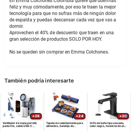
En Emma Colchones Colombia quiere que duermas 
feliz y muy cómodamente, por eso te traen la mejor 
tecnología para que no sufras más de ningún dolor 
de espalda y puedas descansar cada vez que vas a 
dormir.
Aprovechen el 40% de descuento que traen en una 
gran selección de productos SOLO POR HOY.
No se queden sin comprar en Emma Colchones. 
También podría interesarte
26
24
20
Ventilador de mano portátil,
Tapete de calentamiento para
Grifo de baño tipo cascada,
punto frío, cable USB-C
alimentos, bandeja de
color negro, moderno de un
retráctil
calentamiento eléctrica de
solo agujero