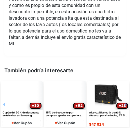
y como es propio de esta comunidad con un
descuento imperdible, en esta ocasión es una hidro
lavadora con una potencia alta que esta destinada al
sector de los lava autos (los locales comerciales) por
lo que potencia para el uso domestico no les va a
faltar, a demás incluye el envío gratis característico de
ML.
También podría interesarte
30
52
28
Cupón del 20% de descuento
15% de descuento por
Altavoz Bluetooth portátil,
en televisores Samsung
compras iguales o superiores
altaavoz para la ducha, BT 5.4
a $35 USD máximo $10 USD
con emparejamiento estéreo
de dto
Ver Cupón
Ver Cupón
$
47.924