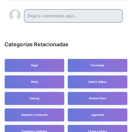
Categorías Relacionadas
Hogar
Tecnología
Moda
Salud y belleza
Gaming
Ofertas Prime
Deportes y recreación
Juguetería
Ferretería y jardinería
Carros y motos