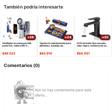
También podría interesarte
26
24
20
Ventilador de mano portátil,
Tapete de calentamiento para
Grifo de baño tipo cascada,
punto frío, cable USB-C
alimentos, bandeja de
color negro, moderno de un
retráctil
calentamiento eléctrica de
solo agujero
silicona
$
49.523
$
63.910
$
84.051
Comentarios (
0
)
Aún no hay comentarios para esta
oferta...