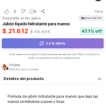
0
Hace:
0
Disponible en
No aplica
Envío: $
53.741
Jabón líquido hidratante para manos
$
21.612
47.1
% off
$
40.846
ir a la oferta
*Si se realiza una compra por medio de enlaces de este sitio web, Ofertu.co podría o no
recibir una pequeña comisión por estas compras.
CTH04
Miembro hace:
3 meses
Detalles del producto
Fórmula de jabón hidratante para manos que deja las 
manos sintiéndose suaves y lisas