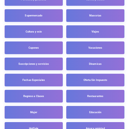
Supermercado
Mascotas
Cultura y ocio
Viajes
Cupones
Vacaciones
Suscripciones y servicios
Dinamicas
Fechas Especiales
Oferta Sin Impuesto
Regreso a Clases
Restaurantes
Mujer
Educación
HotSale
Amor y amistad