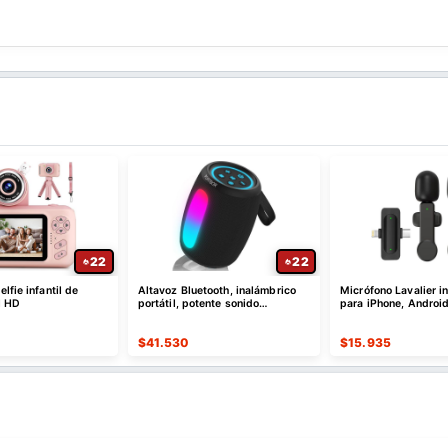
22
22
lfie infantil de
Altavoz Bluetooth, inalámbrico
Micrófono Lavalier i
l HD
portátil, potente sonido
para iPhone, Android
estéreo/8 modos de luz
$
41.530
$
15.935