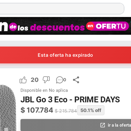
Esta oferta ha expirado
20
0
Disponible en
No aplica
JBL Go 3 Eco - PRIME DAYS
$
107.784
50.1
% off
$
215.784
ir a la ofert