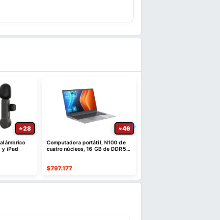
28
46
nalámbrico
Computadora portátil, N100 de
Audífonos Gamer 7.1
 y iPad
cuatro núcleos, 16 GB de DDR5 y
Inalámbricos con Micrófon
SSD NVMe de 512 GB | 15,6"
$
797.177
$
41.438