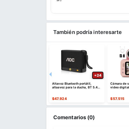
También podría interesarte
52
24
e descuento por compras
Altavoz Bluetooth portátil,
Cámara de se
es o superiores a $35 USD
altaavoz para la ducha, BT 5.4
video digita
o $10 USD de dto
con emparejamiento estéreo
er Cupón
$
47.924
$
57.515
Comentarios (
0
)