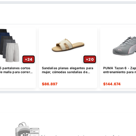
24
20
5 pantalones cortos
Sandalias planas elegantes para
PUMA Tazon 6 - Zap
e malla para correr,
mujer, cómodas sandalias de
entrenamiento para 
ápido
cuero sin cordones
$
86.897
$
144.674