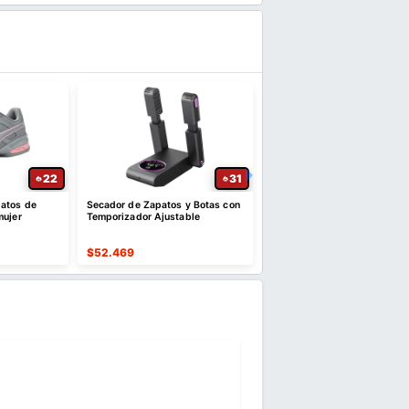
22
31
atos de
Secador de Zapatos y Botas con
Camiseta Under Armour m
mujer
Temporizador Ajustable
corta para mujer
$
52.469
$
44.663