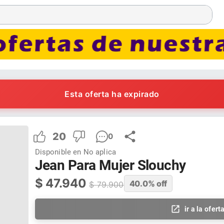
Esta oferta ha expirado
20
0
Disponible en
No aplica
Jean Para Mujer Slouchy
$
47.940
40.0
% off
$
79.900
ir a la ofert