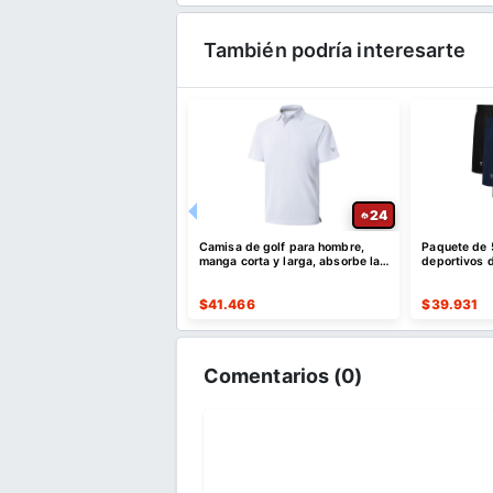
También podría interesarte
22
24
lones deportivos para
Camisa de golf para hombre,
Paquete de 
con bolsillos
manga corta y larga, absorbe la
deportivos d
humedad
de secado r
515
$
41.466
$
39.931
Comentarios (
0
)