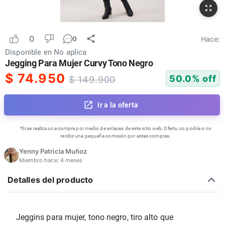
0
Hace:
0
Disponible en
No aplica
Jegging Para Mujer Curvy Tono Negro
$
74.950
50.0
% off
$
149.900
ir a la oferta
*Si se realiza una compra por medio de enlaces de este sitio web, Ofertu.co podría o no
recibir una pequeña comisión por estas compras.
Yenny Patricia Muñoz
Miembro hace:
4 meses
Detalles del producto
Jeggins para mujer, tono negro, tiro alto que 