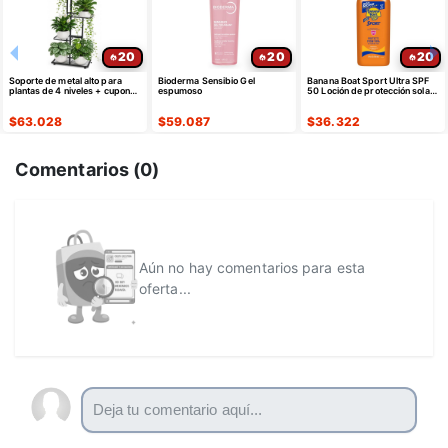
20
20
20
Soporte de metal alto para
Bioderma Sensibio Gel
Banana Boat Sport Ultra SPF
plantas de 4 niveles + cupon
espumoso
50 Loción de protección solar,
seleccionable
12 onzas
$
63.028
$
59.087
$
36.322
Comentarios (
0
)
Aún no hay comentarios para esta
oferta...