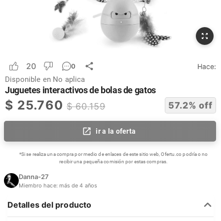
20
Hace:
0
Disponible en
No aplica
Juguetes interactivos de bolas de gatos
$
25.760
57.2
% off
$
60.159
ir a la oferta
*Si se realiza una compra por medio de enlaces de este sitio web, Ofertu.co podría o no
recibir una pequeña comisión por estas compras.
Danna-27
Miembro hace:
más de 4 años
Detalles del producto