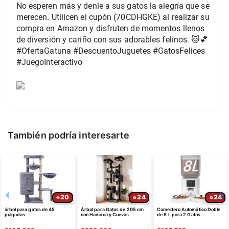
No esperen más y denle a sus gatos la alegría que se 
merecen. Utilicen el cupón (70CDHGKE) al realizar su 
compra en Amazon y disfruten de momentos llenos 
de diversión y cariño con sus adorables felinos. 🐱💕 
#OfertaGatuna #DescuentoJuguetes #GatosFelices 
#JuegoInteractivo
También podría interesarte
20
24
24
árbol para gatos de 45
Árbol para Gatos de 205 cm
Comedero Automático Doble
pulgadas
con Hamaca y Cuevas
de 8 L para 2 Gatos