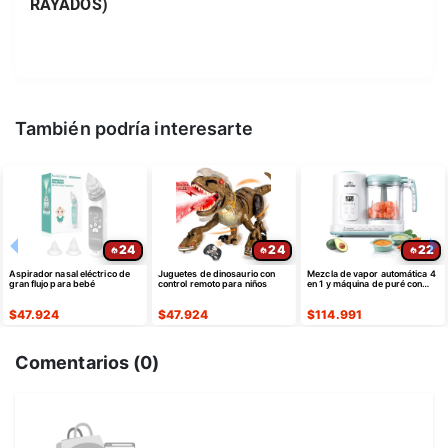
RAYADOS)
También podría interesarte
24
24
22
Aspirador nasal eléctrico de
Juguetes de dinosaurio con
Mezcla de vapor automática 4
gran flujo para bebé
control remoto para niños
en 1 y máquina de puré con
autolimpieza para preparar
comidas
$
47.924
$
47.924
$
114.991
Comentarios (
0
)