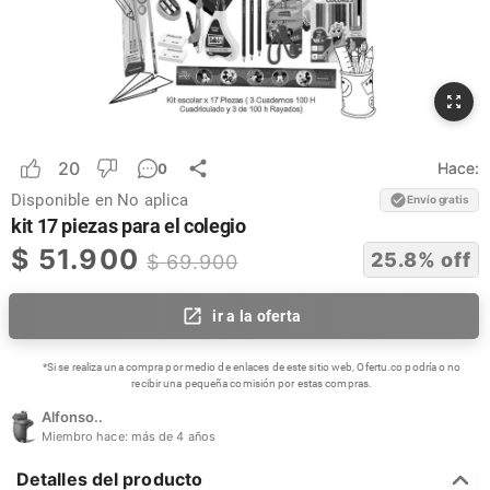
20
Hace:
0
Disponible en
No aplica
Envío gratis
kit 17 piezas para el colegio
$
51.900
25.8
% off
$
69.900
ir a la oferta
*Si se realiza una compra por medio de enlaces de este sitio web, Ofertu.co podría o no
recibir una pequeña comisión por estas compras.
Alfonso..
Miembro hace:
más de 4 años
Detalles del producto