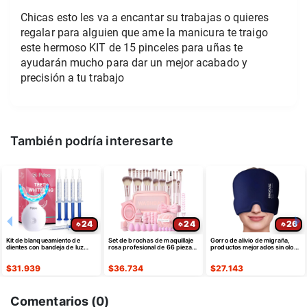
Chicas esto les va a encantar su trabajas o quieres
regalar para alguien que ame la manicura te traigo
este hermoso KIT de 15 pinceles para uñas te
ayudarán mucho para dar un mejor acabado y
precisión a tu trabajo
También podría interesarte
24
24
26
Kit de blanqueamiento de
Set de brochas de maquillaje
Gorro de alivio de migraña,
dientes con bandeja de luz
rosa profesional de 66 piezas
productos mejorados sin olor
LED para dientes sensibles
con estuche sintético premium
de máscara gorro
$
31.939
$
36.734
$
27.143
Comentarios (
0
)