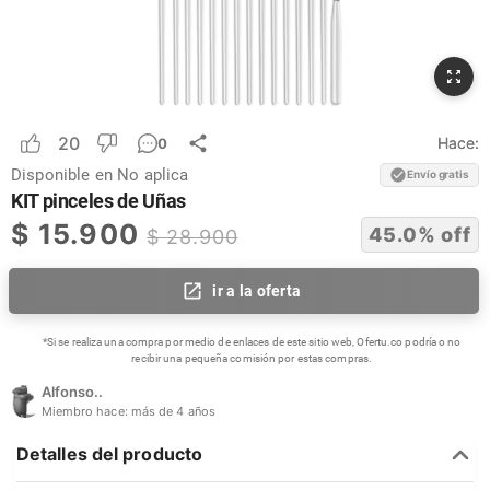
20
Hace:
0
Disponible en
No aplica
Envío gratis
KIT pinceles de Uñas
$
15.900
45.0
% off
$
28.900
ir a la oferta
*Si se realiza una compra por medio de enlaces de este sitio web, Ofertu.co podría o no
recibir una pequeña comisión por estas compras.
Alfonso..
Miembro hace:
más de 4 años
Detalles del producto