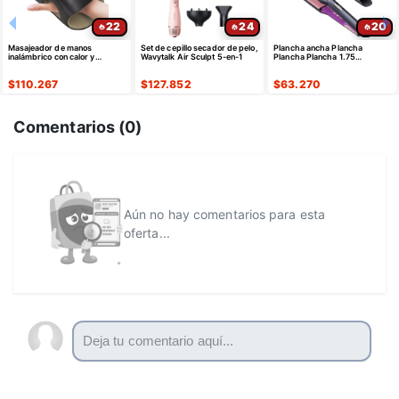
22
24
20
Masajeador de manos
Set de cepillo secador de pelo,
Plancha ancha Plancha
inalámbrico con calor y
Wavytalk Air Sculpt 5-en-1
Plancha Plancha 1.75
compresión para artritis
pulgadas, Estilizador
profesional de salón
$
110.267
$
127.852
$
63.270
Comentarios (
0
)
Aún no hay comentarios para esta
oferta...