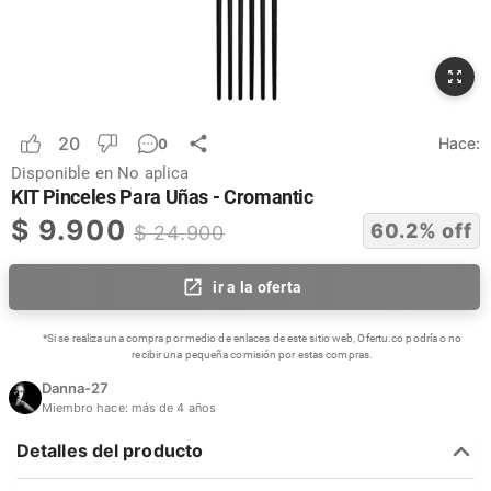
20
Hace:
0
Disponible en
No aplica
KIT Pinceles Para Uñas - Cromantic
$
9.900
60.2
% off
$
24.900
ir a la oferta
*Si se realiza una compra por medio de enlaces de este sitio web, Ofertu.co podría o no
recibir una pequeña comisión por estas compras.
Danna-27
Miembro hace:
más de 4 años
Detalles del producto