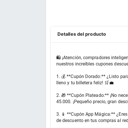
Detalles del producto
🛍️ ¡Atención, compradores intelig
nuestros increíbles cupones descu
1. 💰 **Cupón Dorado:** ¿Listo par
lleno y tu billetera feliz! 🛒💼
2. 🎁 **Cupón Plateado:** ¡No nece
45.000. ¡Pequeño precio, gran desc
3. 📱 **Cupón App Mágica:** ¿Eres 
de descuento en tus compras al red