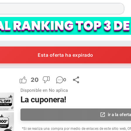
Esta oferta ha expirado
20
0
Disponible en
No aplica
La cuponera!
ir a la ofert
*Si se realiza una compra por medio de enlaces de este sitio web, O