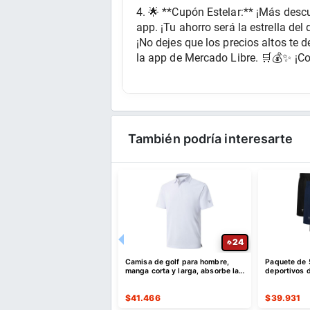
4. 🌟 **Cupón Estelar:** ¡Más desc
app. ¡Tu ahorro será la estrella del 
¡No dejes que los precios altos te
la app de Mercado Libre. 🛒💰✨ ¡Com
También podría interesarte
26
24
lones deportivos para
Camisa de golf para hombre,
Paquete de 
con bolsillos
manga corta y larga, absorbe la
deportivos d
humedad
de secado r
515
$
41.466
$
39.931