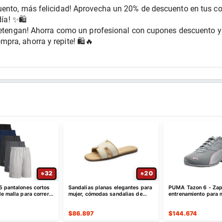
uento, más felicidad! Aprovecha un 20% de descuento en tus com
día! ✨🛍️
 detengan! Ahorra como un profesional con cupones descuento y 
pra, ahorra y repite! 🛍️🔥
32
20
5 pantalones cortos
Sandalias planas elegantes para
PUMA Tazon 6 - Zap
e malla para correr,
mujer, cómodas sandalias de
entrenamiento para 
ápido
cuero sin cordones
$
86.897
$
144.674