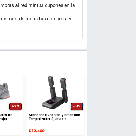
pras al redimir tus cupones en la 
disfruta de todas tus compras en 
22
33
atos de
Secador de Zapatos y Botas con
Tenis Puma Club para hom
mujer
Temporizador Ajustable
$
52.469
$
132.385